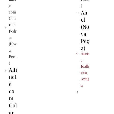
An
el
(No
va
Peç
a)
Aneis
,
Joalh
Alfi
eria
net
Antig
e
a
co
m
Col
ar