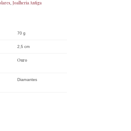
lares
Joalheria Antiga
,
70 g
2,5 cm
Ouro
Diamantes