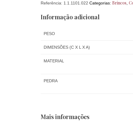
Brincos
Co
Referência:
1.1.1101.022
Categorias:
,
Informação adicional
PESO
DIMENSÕES (C X L X A)
MATERIAL
PEDRA
Mais informações