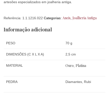
artesões especializados em joalheria antiga.
Aneis
Joalheria Antiga
Referência:
1.1.1216.022
Categorias:
,
Informação adicional
PESO
70 g
DIMENSÕES (C X L X A)
2,5 cm
Ouro
Platina
MATERIAL
,
PEDRA
Diamantes, Rubi