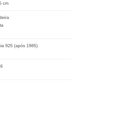
5 cm
eira
ta
ia 925 (após 1985)
86