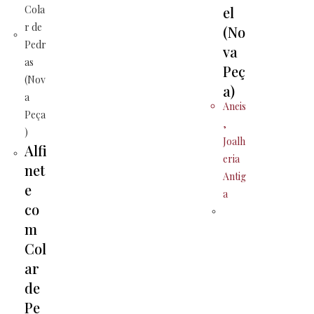
el
(No
va
Peç
a)
Aneis
,
Joalh
Alfi
eria
net
Antig
e
a
co
m
Col
ar
de
Pe