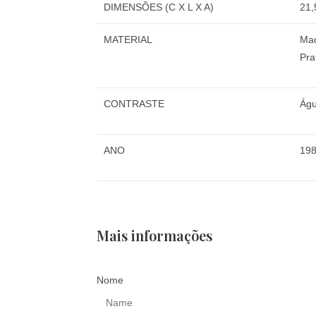
DIMENSÕES (C X L X A)
21,
MATERIAL
Mad
Pra
CONTRASTE
Águ
ANO
19
Mais informações
Nome