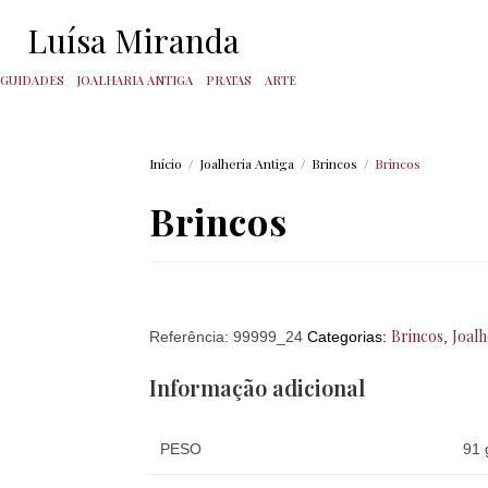
Luísa Miranda
IGUIDADES
JOALHARIA ANTIGA
PRATAS
ARTE
Início
/
Joalheria Antiga
/
Brincos
/
Brincos
Brincos
Brincos
Joalh
Referência:
99999_24
Categorias:
,
Informação adicional
PESO
91 