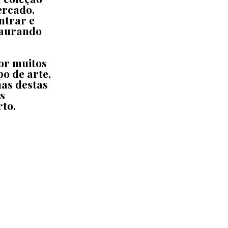
ercado.
ntrar e
taurando
or muitos
o de arte,
as destas
s
rto.