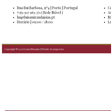
Rua Rui Barbosa, nº4 | Porto | Portugal
Co
+351 917 961 371 ( Rede Móvel )
Av
lm@luisamirandajoias.pt
Ma
Horário | 09:00 / 18:00
Le
Copyright © 2026 Luísa Miranda | Website by jmpereira