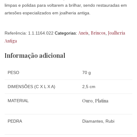
limpas e polidas para voltarem a brilhar, sendo restauradas em
artesões especializados em joalheria antiga.
Aneis
Brincos
Joalheria
Referência:
1.1.1164.022
Categorias:
,
,
Antiga
Informação adicional
PESO
70 g
DIMENSÕES (C X L X A)
2,5 cm
Ouro
Platina
MATERIAL
,
PEDRA
Diamantes, Rubi