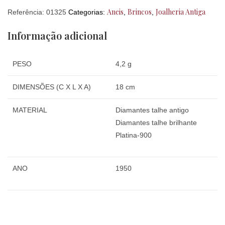
Aneis
Brincos
Joalheria Antiga
Referência:
01325
Categorias:
,
,
Informação adicional
PESO
4,2 g
DIMENSÕES (C X L X A)
18 cm
MATERIAL
Diamantes talhe antigo
Diamantes talhe brilhante
Platina-900
ANO
1950