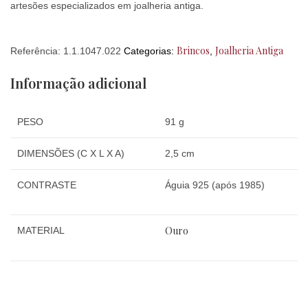
artesões especializados em joalheria antiga.
Brincos
Joalheria Antiga
Referência:
1.1.1047.022
Categorias:
,
Informação adicional
PESO
91 g
DIMENSÕES (C X L X A)
2,5 cm
CONTRASTE
Águia 925 (após 1985)
Ouro
MATERIAL