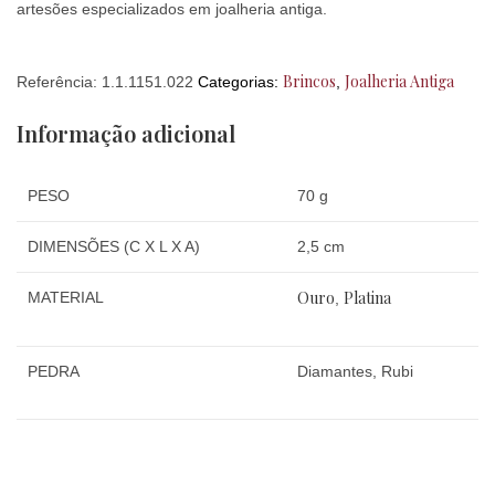
artesões especializados em joalheria antiga.
Brincos
Joalheria Antiga
Referência:
1.1.1151.022
Categorias:
,
Informação adicional
PESO
70 g
DIMENSÕES (C X L X A)
2,5 cm
Ouro
Platina
MATERIAL
,
PEDRA
Diamantes, Rubi