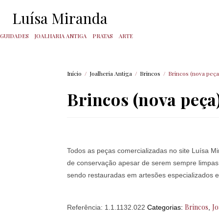
Luísa Miranda
IGUIDADES
JOALHARIA ANTIGA
PRATAS
ARTE
Início
/
Joalheria Antiga
/
Brincos
/
Brincos (nova peça
Brincos (nova peça
Todos as peças comercializadas no site Luísa M
de conservação apesar de serem sempre limpas e 
sendo restauradas em artesões especializados em
Brincos
Jo
Referência:
1.1.1132.022
Categorias:
,