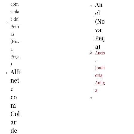
An
el
(No
va
Peç
a)
Aneis
,
Joalh
Alfi
eria
net
Antig
e
a
co
m
Col
ar
de