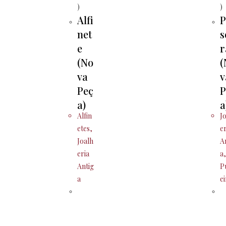
Alfi
P
net
s
e
r
(No
(
va
v
Peç
P
a)
a
Alfin
J
etes
,
e
Joalh
A
eria
a
Antig
P
a
e