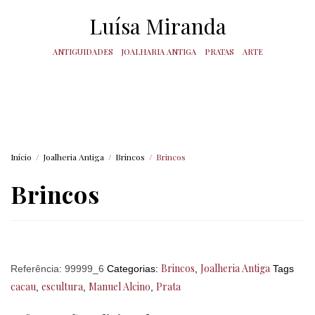
Luísa Miranda
ANTIGUIDADES
JOALHARIA ANTIGA
PRATAS
ARTE
Início
/
Joalheria Antiga
/
Brincos
/
Brincos
Brincos
Brincos
Joalheria Antiga
Referência:
99999_6
Categorias:
,
Tags
cacau
escultura
Manuel Alcino
Prata
,
,
,