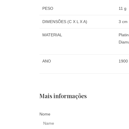
PESO
11 g
DIMENSÕES (C X L X A)
3 cm
MATERIAL
Plati
Diama
ANO
1900
Mais informações
Nome