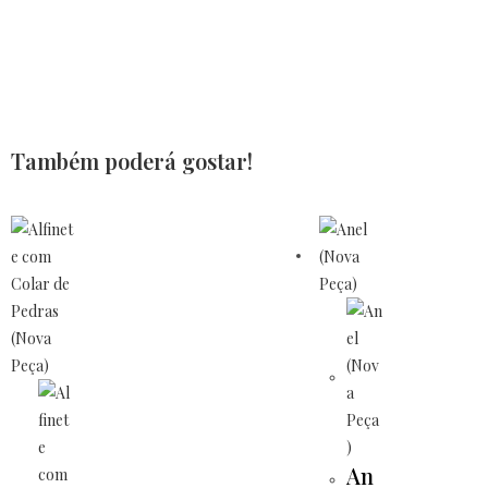
Também poderá gostar!
An