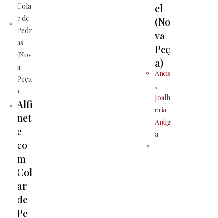
el
(No
va
Peç
a)
Aneis
,
Joalh
Alfi
eria
net
Antig
e
a
co
m
Col
ar
de
Pe