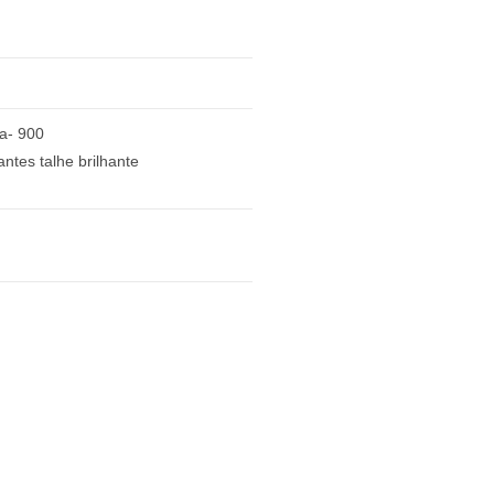
na- 900
ntes talhe brilhante