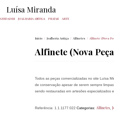
Luísa Miranda
IGUIDADES
JOALHARIA ANTIGA
PRATAS
ARTE
Início
/
Joalheria Antiga
/
Alfinetes
/
Alfinete (Nova Pe
Alfinete (Nova Peça
Todos as peças comercializadas no site Luísa M
de conservação apesar de serem sempre limpas e 
sendo restauradas em artesões especializados em
Alfinetes
J
Referência:
1.1.1177.022
Categorias:
,