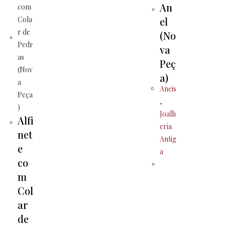
An
el
(No
va
Peç
a)
Aneis
,
Joalh
Alfi
eria
net
Antig
e
a
co
m
Col
ar
de