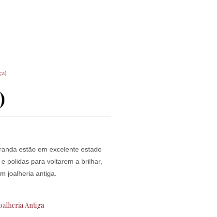
ça)
)
iranda estão em excelente estado
polidas para voltarem a brilhar,
 joalheria antiga.
oalheria Antiga