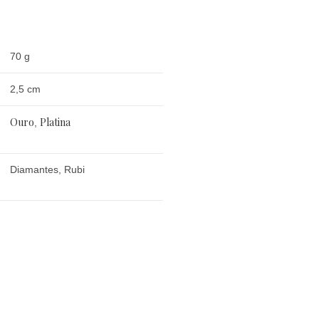
70 g
2,5 cm
Ouro
Platina
,
Diamantes, Rubi